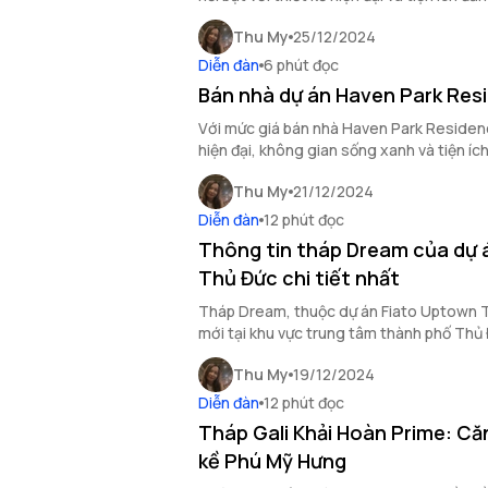
gian sống lý tưởng.
Thu My
25/12/2024
Diễn đàn
6 phút đọc
Bán nhà dự án Haven Park Res
Với mức giá bán nhà Haven Park Residenc
hiện đại, không gian sống xanh và tiện ích 
tưởng cho các nhà đầu tư.
Thu My
21/12/2024
Diễn đàn
12 phút đọc
Thông tin tháp Dream của dự 
Thủ Đức chi tiết nhất
Tháp Dream, thuộc dự án Fiato Uptown Thủ Đức, là
mới tại khu vực trung tâm thành phố Thủ Đ
tiện ích đẳng cấp và vị trí chiến lược.
Thu My
19/12/2024
Diễn đàn
12 phút đọc
Tháp Gali Khải Hoàn Prime: Că
kề Phú Mỹ Hưng