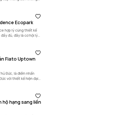
idence Ecopark
e hợp lý cùng thiết kế
đầy đủ, đây là cơ hội lý
án Fiato Uptown
 điểm nhấn
ức với thiết kế hiện đại,
n hộ hạng sang liền