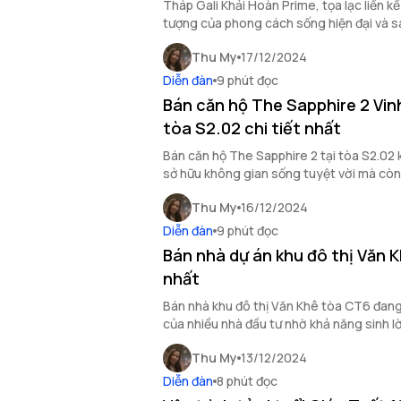
Tháp Gali Khải Hoàn Prime, tọa lạc liền k
tượng của phong cách sống hiện đại và s
Gòn.
Thu My
17/12/2024
Diễn đàn
9 phút đọc
Bán căn hộ The Sapphire 2 Vi
tòa S2.02 chi tiết nhất
Bán căn hộ The Sapphire 2 tại tòa S2.02 
sở hữu không gian sống tuyệt vời mà còn l
hấp dẫn, đồng thời là lựa chọn hoàn hảo 
Thu My
16/12/2024
cũng như nhà đầu tư.
Diễn đàn
9 phút đọc
Bán nhà dự án khu đô thị Văn 
nhất
Bán nhà khu đô thị Văn Khê tòa CT6 đang
của nhiều nhà đầu tư nhờ khả năng sinh l
trên thị trường bất động sản.
Thu My
13/12/2024
Diễn đàn
8 phút đọc