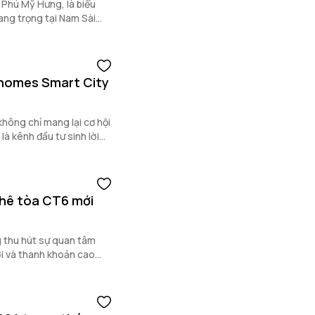
ề Phú Mỹ Hưng, là biểu
ang trọng tại Nam Sài
nhomes Smart City
không chỉ mang lại cơ hội
à kênh đầu tư sinh lời
cho cả người mua ở thực
Khê tòa CT6 mới
 thu hút sự quan tâm
ời và thanh khoản cao