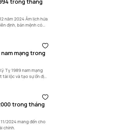
 1994 trong tháng
g 12 năm 2024 Âm lịch hứa
kiên định, bản mệnh có
g cả công việc lẫn tình
9 nam mạng trong
 Kỷ Tỵ 1989 nam mạng
 tài lộc và tạo sự ổn định
 2000 trong tháng
ng 11/2024 mang đến cho
ài chính.