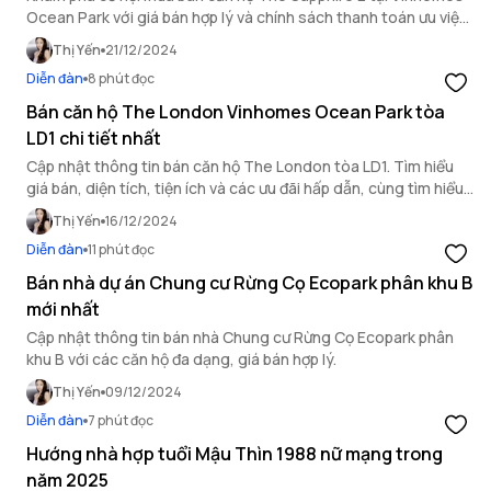
Ocean Park với giá bán hợp lý và chính sách thanh toán ưu việt.
Sở hữu không gian sống đẳng cấp.
Thị Yến
21/12/2024
Diễn đàn
8 phút đọc
Bán căn hộ The London Vinhomes Ocean Park tòa
LD1 chi tiết nhất
Cập nhật thông tin bán căn hộ The London tòa LD1. Tìm hiểu
giá bán, diện tích, tiện ích và các ưu đãi hấp dẫn, cùng tìm hiểu
căn hộ cao cấp tại đây!
Thị Yến
16/12/2024
Diễn đàn
11 phút đọc
Bán nhà dự án Chung cư Rừng Cọ Ecopark phân khu B
mới nhất
Cập nhật thông tin bán nhà Chung cư Rừng Cọ Ecopark phân
khu B với các căn hộ đa dạng, giá bán hợp lý.
Thị Yến
09/12/2024
Diễn đàn
7 phút đọc
Hướng nhà hợp tuổi Mậu Thìn 1988 nữ mạng trong
năm 2025