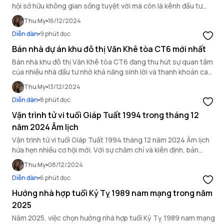
hội sở hữu không gian sống tuyệt vời mà còn là kênh đầu tư
sinh lời hấp dẫn, đồng thời là lựa chọn hoàn hảo cho cả người
Thu My
16/12/2024
mua ở thực cũng như nhà đầu tư.
Diễn đàn
9 phút đọc
Bán nhà dự án khu đô thị Văn Khê tòa CT6 mới nhất
Bán nhà khu đô thị Văn Khê tòa CT6 đang thu hút sự quan tâm
của nhiều nhà đầu tư nhờ khả năng sinh lời và thanh khoản cao
trên thị trường bất động sản.
Thu My
13/12/2024
Diễn đàn
8 phút đọc
Vận trình tử vi tuổi Giáp Tuất 1994 trong tháng 12
năm 2024 Âm lịch
Vận trình tử vi tuổi Giáp Tuất 1994 tháng 12 năm 2024 Âm lịch
hứa hẹn nhiều cơ hội mới. Với sự chăm chỉ và kiên định, bản
mệnh có thể đón nhận những thay đổi tích cực trong cả công
Thu My
08/12/2024
việc lẫn tình duyên.
Diễn đàn
6 phút đọc
Hướng nhà hợp tuổi Kỷ Tỵ 1989 nam mạng trong năm
2025
Năm 2025, việc chọn hướng nhà hợp tuổi Kỷ Tỵ 1989 nam mạng