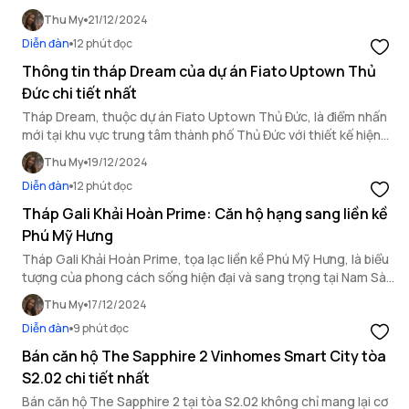
hội lý tưởng cho các nhà đầu tư.
Thu My
21/12/2024
Diễn đàn
12 phút đọc
Thông tin tháp Dream của dự án Fiato Uptown Thủ
Đức chi tiết nhất
Tháp Dream, thuộc dự án Fiato Uptown Thủ Đức, là điểm nhấn
mới tại khu vực trung tâm thành phố Thủ Đức với thiết kế hiện
đại, tiện ích đẳng cấp và vị trí chiến lược.
Thu My
19/12/2024
Diễn đàn
12 phút đọc
Tháp Gali Khải Hoàn Prime: Căn hộ hạng sang liền kề
Phú Mỹ Hưng
Tháp Gali Khải Hoàn Prime, tọa lạc liền kề Phú Mỹ Hưng, là biểu
tượng của phong cách sống hiện đại và sang trọng tại Nam Sài
Gòn.
Thu My
17/12/2024
Diễn đàn
9 phút đọc
Bán căn hộ The Sapphire 2 Vinhomes Smart City tòa
S2.02 chi tiết nhất
Bán căn hộ The Sapphire 2 tại tòa S2.02 không chỉ mang lại cơ