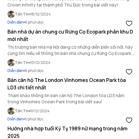
Crown Infinity tại thành phố Thủ Đức trong bài viết này!
Tấn Tín
18/12/2024
Diễn đàn
6 phút đọc
Bán nhà dự án chung cư Rừng Cọ Ecopark phân khu D
mới nhất
Thị trường bán nhà Hà Nội đang có những diễn biến sôi nổi, hãy
cùng tìm hiểu về thông tin bán nhà chung cư Rừng Cọ Ecopark
mới nhất ngay bây giờ.
Tấn Tín
13/12/2024
Diễn đàn
6 phút đọc
Bán căn hộ The London Vinhomes Ocean Park tòa
LD3 chi tiết nhất
Tham khảo thông tin bán căn hộ The London tòa LD3 nằm
trong Vinhomes Ocean Park trong bài viết sau!
Tấn Tín
11/12/2024
Diễn đàn
5 phút đọc
Hướng nhà hợp tuổi Kỷ Tỵ 1989 nữ mạng trong năm
2025