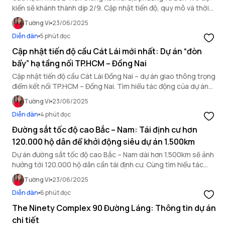
kiến sẽ khánh thành dịp 2/9. Cập nhật tiến độ, quy mô và thời
điểm cầu Rạch Miễu 2 khi nào xong.
Tường Vi
23/06/2025
Diễn đàn
5 phút đọc
Cập nhật tiến độ cầu Cát Lái mới nhất: Dự án “đòn
bẩy” hạ tầng nối TP.HCM – Đồng Nai
Cập nhật tiến độ cầu Cát Lái Đồng Nai – dự án giao thông trọng
điểm kết nối TP.HCM – Đồng Nai. Tìm hiểu tác động của dự án
đến thị trường bất động sản khu vực.
Tường Vi
23/06/2025
Diễn đàn
4 phút đọc
Đường sắt tốc độ cao Bắc – Nam: Tái định cư hơn
120.000 hộ dân để khởi động siêu dự án 1.500km
Dự án đường sắt tốc độ cao Bắc – Nam dài hơn 1.500km sẽ ảnh
hưởng tới 120.000 hộ dân cần tái định cư. Cùng tìm hiểu tác
động của siêu dự án giao thông này.
Tường Vi
23/06/2025
Diễn đàn
6 phút đọc
The Ninety Complex 90 Đường Láng: Thông tin dự án
chi tiết