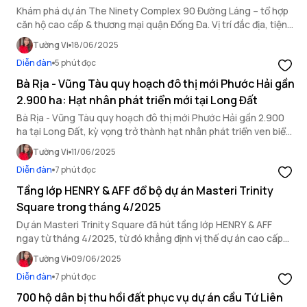
Khám phá dự án The Ninety Complex 90 Đường Láng – tổ hợp
căn hộ cao cấp & thương mại quận Đống Đa. Vị trí đắc địa, tiện
ích hiện đại, tiềm năng sinh lời.
Tường Vi
18/06/2025
Diễn đàn
5 phút đọc
Bà Rịa - Vũng Tàu quy hoạch đô thị mới Phước Hải gần
2.900 ha: Hạt nhân phát triển mới tại Long Đất
Bà Rịa - Vũng Tàu quy hoạch đô thị mới Phước Hải gần 2.900
ha tại Long Đất, kỳ vọng trở thành hạt nhân phát triển ven biển,
thu hút đầu tư và nâng tầm đô thị.
Tường Vi
11/06/2025
Diễn đàn
7 phút đọc
Tầng lớp HENRY & AFF đổ bộ dự án Masteri Trinity
Square trong tháng 4/2025
Dự án Masteri Trinity Square đã hút tầng lớp HENRY & AFF
ngay từ tháng 4/2025, từ đó khẳng định vị thế dự án cao cấp
hàng đầu tại khu vực phía Đông Thủ Đô.
Tường Vi
09/06/2025
Diễn đàn
7 phút đọc
700 hộ dân bị thu hồi đất phục vụ dự án cầu Tứ Liên