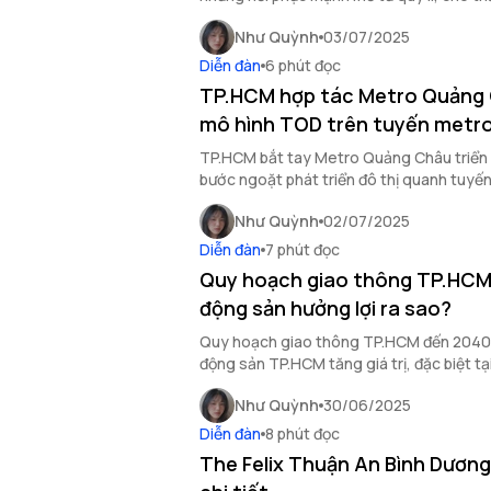
thị trường.
Như Quỳnh
03/07/2025
Diễn đàn
6 phút đọc
TP.HCM hợp tác Metro Quảng 
mô hình TOD trên tuyến metro
TP.HCM bắt tay Metro Quảng Châu triển 
bước ngoặt phát triển đô thị quanh tuyế
thúc đẩy tăng trưởng bền vững.
Như Quỳnh
02/07/2025
Diễn đàn
7 phút đọc
Quy hoạch giao thông TP.HCM
động sản hưởng lợi ra sao?
Quy hoạch giao thông TP.HCM đến 2040 m
động sản TP.HCM tăng giá trị, đặc biệt tạ
tầng trọng điểm.
Như Quỳnh
30/06/2025
Diễn đàn
8 phút đọc
The Felix Thuận An Bình Dương