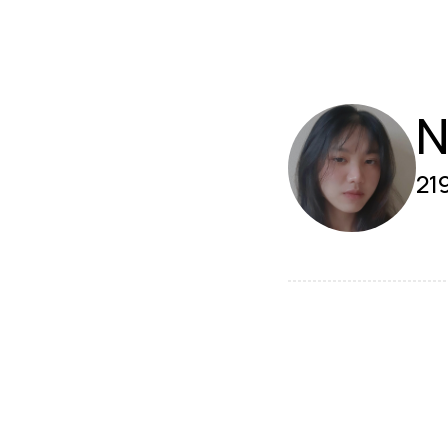
N
219