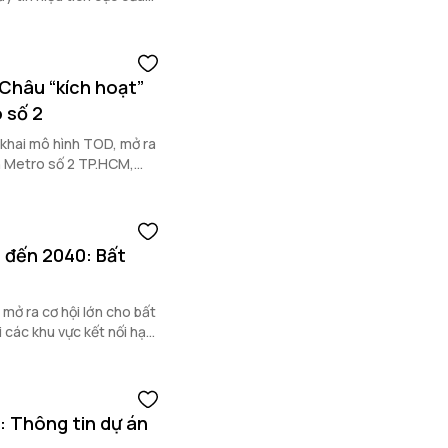
Châu “kích hoạt”
 số 2
khai mô hình TOD, mở ra
n Metro số 2 TP.HCM,
 đến 2040: Bất
ở ra cơ hội lớn cho bất
i các khu vực kết nối hạ
: Thông tin dự án