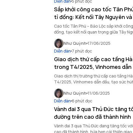
Diễn đàn
5 phút đọc
Sắp khởi công cao tốc Tân Phú
tỉ đồng: Kết nối Tây Nguyên v
Cao tốc Tân Phú – Bảo Lộc sắp khởi công 
đồng, tạo kết nối quan trọng giữa Tây N
đẩy phát triển kinh tế vùng.
Như Quỳnh
17/06/2025
Diễn đàn
7 phút đọc
Giao dịch thứ cấp cao tầng Hà
trong T4/2025, Vinhomes dẫn 
Giao dịch thị trường thứ cấp cao tầng H
T4/2025, Vinhomes dẫn đầu, tạo sức hú
tư và khách mua.
Như Quỳnh
11/06/2025
Diễn đàn
6 phút đọc
Vành đai 3 qua Thủ Đức tăng t
đường trên cao đã thành hình
Vành đai 3 qua Thủ Đức đang tăng tốc vớ
cao đã thành hình, hứa hẹn cải thiện giao