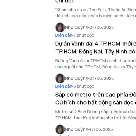
chi tiết
"Khám phá dự án The Felix Thuận An Bình D
tiện ích cao cấp, pháp lý minh bạch, tiềm 
dẫn.
Như Quỳnh
24/06/2025
Diễn đàn
7 phút đọc
Dự án Vành đai 4 TP.HCM khởi 
TP.HCM, Đồng Nai, Tây Ninh đón
Đường Vành đai 4 TP.HCM chính thức khởi
cho người dân TP.HCM, Đồng Nai và Tây N
thông đột phá, thúc đẩy phát triển kinh tế
Như Quỳnh
24/06/2025
Diễn đàn
5 phút đọc
Sắp có metro trên cao phía Đ
Cú hích cho bất động sản dọc 
Metro số 2 Bình Dương sắp triển khai đo
TP HCM, tác động không nhỏ tới bất động
tiềm năng tăng giá vượt trội.
Như Quỳnh
17/06/2025