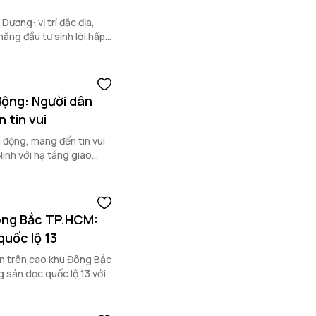
ương: vị trí đắc địa,
năng đầu tư sinh lời hấp
động: Người dân
 tin vui
 động, mang đến tin vui
inh với hạ tầng giao
.
ông Bắc TP.HCM:
quốc lộ 13
ạn trên cao khu Đông Bắc
 sản dọc quốc lộ 13 với