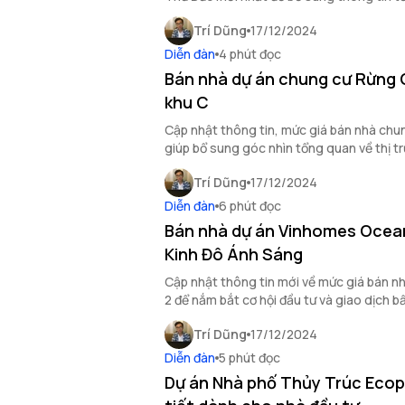
sản khu vực Thủ Đức và nắm bắt cơ hội đầ
Trí Dũng
17/12/2024
Diễn đàn
4 phút đọc
Bán nhà dự án chung cư Rừng 
khu C
Cập nhật thông tin, mức giá bán nhà ch
giúp bổ sung góc nhìn tổng quan về thị t
khu vực.
Trí Dũng
17/12/2024
Diễn đàn
6 phút đọc
Bán nhà dự án Vinhomes Ocean
Kinh Đô Ánh Sáng
Cập nhật thông tin mới về mức giá bán 
2 để nắm bắt cơ hội đầu tư và giao dịch b
Trí Dũng
17/12/2024
Diễn đàn
5 phút đọc
Dự án Nhà phố Thủy Trúc Ecopa