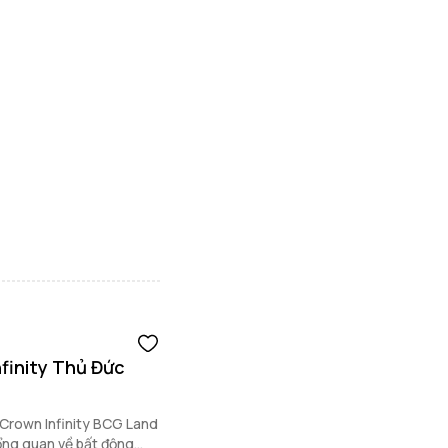
finity Thủ Đức
 Crown Infinity BCG Land
ổng quan về bất động