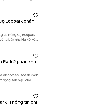
u tư.
Cọ Ecopark phân
ung cư Rừng Cọ Ecopark
rường bán nhà Hà Nội và
 Park 2 phân khu
nhà Vinhomes Ocean Park
ất động sản hiệu quả.
rk: Thông tin chi