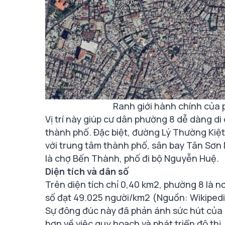
Ranh giới hành chính của
Vị trí này giúp cư dân phường 8 dễ dàng d
thành phố. Đặc biệt, đường Lý Thường Kiệ
với trung tâm thành phố, sân bay Tân Sơn 
là chợ Bến Thành, phố đi bộ Nguyễn Huệ.
Diện tích và dân số
Trên diện tích chỉ 0,40 km2, phường 8 là n
số đạt 49.025 người/km2 (Nguồn: Wikipedia
Sự đông đúc này đã phản ánh sức hút của 
hơn về việc quy hoạch và phát triển đô thị.