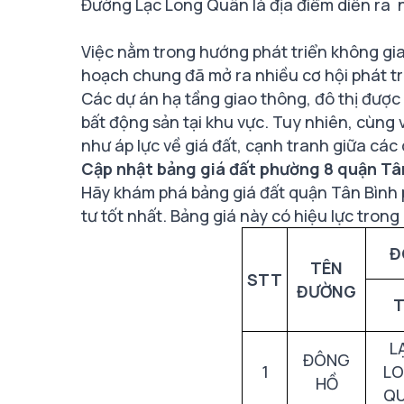
Đường Lạc Long Quân là địa điểm diễn ra
Việc nằm trong hướng phát triển không gi
hoạch chung đã mở ra nhiều cơ hội phát t
Các dự án hạ tầng giao thông, đô thị được
bất động sản tại khu vực. Tuy nhiên, cùng
như áp lực về giá đất, cạnh tranh giữa các
Cập nhật bảng giá đất phường 8 quận Tân
Hãy khám phá bảng giá đất quận Tân Bình 
tư tốt nhất. Bảng giá này có hiệu lực tron
Đ
TÊN
STT
ĐƯỜNG
L
ĐÔNG
1
L
HỒ
Q