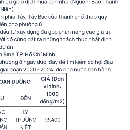
 nhiều giao dịch mua bán nhà (Nguồn: Báo Thanh
Niên)
an phía Tây, Tây Bắc của thành phố theo quy
riển cho phường 8.
 đầu tư xây dựng đã góp phần nâng cao giá trị
 với đó cũng đặt ra những thách thức nhất định
 dự án.
 Bình TP. Hồ Chí Minh
phường 8 ngay dưới đây để tìm kiếm cơ hội đầu
g giai đoạn 2020 - 2024, do nhà nước ban hành.
GIÁ (Đơn
OẠN ĐƯỜNG
vị tính:
1000
TỪ
ĐẾN
đồng/m2)
ẠC
LÝ
ONG
THƯỜNG
13.400
UÂN
KIỆT