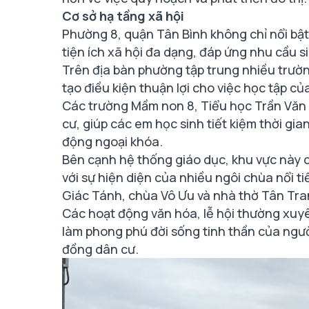
Cơ sở hạ tầng xã hội
Phường 8, quận Tân Bình không chỉ nổi bật v
tiện ích xã hội đa dạng, đáp ứng nhu cầu s
Trên địa bàn phường tập trung nhiều trườ
tạo điều kiện thuận lợi cho việc học tập c
Các trường Mầm non 8, Tiểu học Trần Vă
cư, giúp các em học sinh tiết kiệm thời gia
động ngoại khóa.
Bên cạnh hệ thống giáo dục, khu vực này
với sự hiện diện của nhiều ngôi chùa nổi 
Giác Tánh, chùa Vô Ưu và nhà thờ Tân Tra
Các hoạt động văn hóa, lễ hội thường xuyê
làm phong phú đời sống tinh thần của ngư
đồng dân cư.