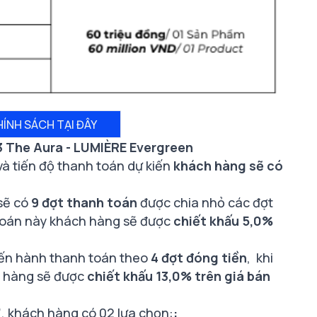
HÍNH SÁCH TẠI ĐÂY
 The Aura - LUMIÈRE Evergreen
và tiến độ thanh toán dự kiến
khách hàng sẽ có
sẽ có
9 đợt thanh toán
được chia nhỏ các đợt
toán này khách hàng sẽ được
chiết khấu 5,0%
iến hành thanh toán theo
4 đợt đóng tiền
, khi
 hàng sẽ được
chiết khấu 13,0% trên giá bán
”
,
khách hàng có 02 lựa chọn:
: