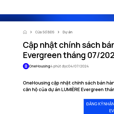
Cửa Sổ BĐS
Dự án
Cập nhật chính sách bá
Evergreen tháng 07/20
OneHousing
4 phút đọc
04/07/2024
OneHousing cập nhật chính sách bán hàn
căn hộ của dự án LUMIÈRE Evergreen thá
ĐĂNG KÝ NHẬN
E