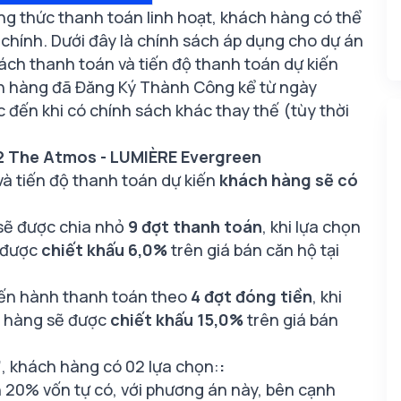
ng thức thanh toán linh hoạt, khách hàng có thể
i chính. Dưới đây là chính sách áp dụng cho dự án
ch thanh toán và tiến độ thanh toán dự kiến
ch hàng đã Đăng Ký Thành Công kể từ ngày
đến khi có chính sách khác thay thế (tùy thời
2 The Atmos - LUMIÈRE Evergreen
và tiến độ thanh toán dự kiến
khách hàng sẽ có
sẽ được chia nhỏ
9 đợt thanh toán
, khi lựa chọn
 được
chiết khấu 6,0%
trên giá bán căn hộ tại
iến hành thanh toán theo
4 đợt đóng tiền
, khi
 hàng sẽ được
chiết khấu 15,0%
trên giá bán
”
, khách hàng có 02 lựa chọn:
:
20% vốn tự có, với phương án này, bên cạnh