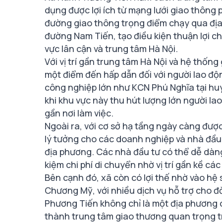
dụng được lợi ích từ mạng lưới giao thông
đường giao thông trọng điểm chạy qua địa 
đường Nam Tiến, tạo điều kiện thuận lợi ch
vực lân cận và trung tâm Hà Nội.
Với vị trí gần trung tâm Hà Nội và hệ thốn
một điểm đến hấp dẫn đối với người lao độ
công nghiệp lớn như KCN Phú Nghĩa tại h
khi khu vực này thu hút lượng lớn người la
gần nơi làm việc.
Ngoài ra, với cơ sở hạ tầng ngày càng đư
lý tưởng cho các doanh nghiệp và nhà đầu 
địa phương. Các nhà đầu tư có thể dễ dàng
kiệm chi phí di chuyển nhờ vị trí gần kề c
Bên cạnh đó, xã còn có lợi thế nhờ vào hệ
Chương Mỹ, với nhiều dịch vụ hỗ trợ cho đờ
Phương Tiến không chỉ là một địa phương c
thành trung tâm giao thương quan trọng tr