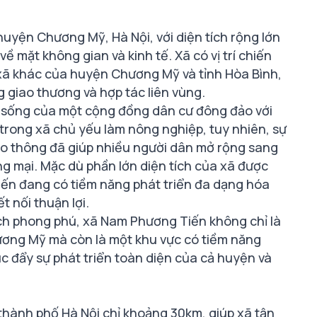
yện Chương Mỹ, Hà Nội, với diện tích rộng lớn
về mặt không gian và kinh tế. Xã có vị trí chiến
 xã khác của huyện Chương Mỹ và tỉnh Hòa Bình,
g giao thương và hợp tác liên vùng.
h sống của một cộng đồng dân cư đông đảo với
trong xã chủ yếu làm nông nghiệp, tuy nhiên, sự
iao thông đã giúp nhiều người dân mở rộng sang
g mại. Mặc dù phần lớn diện tích của xã được
ến đang có tiềm năng phát triển đa dạng hóa
ết nối thuận lợi.
n tích phong phú, xã Nam Phương Tiến không chỉ là
ơng Mỹ mà còn là một khu vực có tiềm năng
húc đẩy sự phát triển toàn diện của cả huyện và
hành phố Hà Nội chỉ khoảng 30km, giúp xã tận