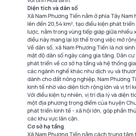
với tỉnh Hòa Bình.
Diện tích và dân số
Xã Nam Phương Tiến nằm ở phía Tây Nam hu
lên đến 20,54 km², tạo điều kiện phát triển 
lược, nằm trong vùng tiếp giáp giữa nhiều
điều này mang lại lợi thế trong việc mở rộn
Về dân số, xã Nam Phương Tiến là nơi sin
mật độ dân số ngày càng gia tăng. Dân cư 
phát triển về cơ sở hạ tầng và hệ thống g
các ngành nghề khác như dịch vụ và thươn
dành cho đất nông nghiệp, Nam Phương Ti
kinh tế nhờ vào diện tích rộng lớn và vị trí k
Với điều kiện tự nhiên, vị trí địa lý và diệ
một địa phương trọng điểm của huyện Chư
phát triển kinh tế - xã hội lớn, góp phần t
các khu vực lân cận.
Cơ sở hạ tầng
Xã Nam Phương Tiến nằm cách trung tâm t