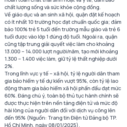
chất lượng sống và sức khỏe cộng đồng.
Về giáo dục và an sinh xã hội, quận đặt kế hoạch
có ít nhất 10 trường học đạt chuẩn quốc gia; đảm
bảo 100% trẻ 5 tuổi đến trường mẫu giáo và trẻ 6
tuổi được vào lớp 1 đúng độ tuổi. Ngoài ra, quận
cũng tập trung giải quyết việc làm cho khoảng
13.000 – 14.000 lượt người/năm, tạo mới khoảng
1.300 – 1.400 việc làm, giữ tỷ lệ thất nghiệp dưới
2%.
Trong lĩnh vực y tế – xã hội, tỷ lệ người dân tham
gia bảo hiểm y tế dự kiến vượt 95%, còn tỷ lệ lao
động tham gia bảo hiểm xã hội phấn đấu đạt mức
60%. Đáng chú ý, toàn bộ thủ tục hành chính sẽ
được thực hiện trên nền tảng điện tử và mức độ
hài lòng của người dân đối với dịch vụ công lên
đến 95% (Nguồn: Trang tin Điện tử Đảng bộ TP.
Hồ Chí Minh, ngày 08/01/2025).