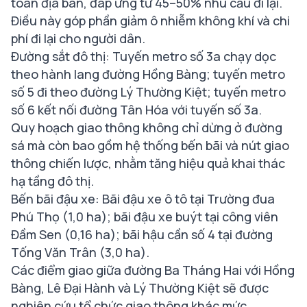
toàn địa bàn, đáp ứng từ 45–50% nhu cầu đi lại.
Điều này góp phần giảm ô nhiễm không khí và chi
phí đi lại cho người dân.
Đường sắt đô thị: Tuyến metro số 3a chạy dọc
theo hành lang đường Hồng Bàng; tuyến metro
số 5 đi theo đường Lý Thường Kiệt; tuyến metro
số 6 kết nối đường Tân Hóa với tuyến số 3a.
Quy hoạch giao thông không chỉ dừng ở đường
sá mà còn bao gồm hệ thống bến bãi và nút giao
thông chiến lược, nhằm tăng hiệu quả khai thác
hạ tầng đô thị.
Bến bãi đậu xe: Bãi đậu xe ô tô tại Trường đua
Phú Thọ (1,0 ha); bãi đậu xe buýt tại công viên
Đầm Sen (0,16 ha); bãi hậu cần số 4 tại đường
Tống Văn Trân (3,0 ha).
Các điểm giao giữa đường Ba Tháng Hai với Hồng
Bàng, Lê Đại Hành và Lý Thường Kiệt sẽ được
nghiên cứu tổ chức giao thông khác mức.