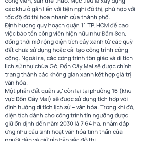
công viên, sân thể thao. Mục tiêu là xây dựng
các khu ở gắn liền với tiện nghi đô thị, phù hợp với
tốc độ đô thị hóa nhanh của thành phố.
Định hướng quy hoạch quận 11 TP. HCM đề cao
việc bảo tồn công viên hiện hữu như Đầm Sen,
đồng thời mở rộng diện tích cây xanh từ các quỹ
đất chưa sử dụng hoặc cải tạo công trình công
cộng. Ngoài ra, các công trình tôn giáo và di tích
lịch sử như chùa Gò, Đồn Cây Mai sẽ được chỉnh
trang thành các không gian xanh kết hợp giá trị
văn hóa.
Một phần đất quân sự còn lại tại phường 16 (khu
vực Đồn Cây Mai) sẽ được sử dụng tích hợp với
định hướng di tích lịch sử – văn hóa. Trong khi đó,
diện tích dành cho công trình tín ngưỡng được
giữ ổn định đến năm 2030 là 7,64 ha, nhằm đáp
ứng nhu cầu sinh hoạt văn hóa tinh thần của
người dân và giữ gìn bản sắc đô thị.