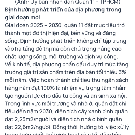
(Ảnh: Ủy ban nhân dân Quận 11 - TPHCM)
Định hướng phát triển của địa phương trong
giai đoạn mới
Giai đoạn 2025 – 2030, quận 11 đặt mục tiêu trở
thành một đô thị hiện đại, bền vững và đáng
sống. Định hướng phát triển không chỉ tập trung
vào hạ tầng đô thị mà còn chú trọng nâng cao
chất lượng sống, môi trường và dịch vụ công.
Về kinh tế, địa phương phấn đấu duy trì mức tăng
trưởng giá trị sản phẩm trên địa bàn tối thiểu 3%
mỗi năm. Việc hoàn thành chỉ tiêu thu ngân sách
hàng năm đạt 100% là nhiệm vụ trọng tâm nhằm
tạo nguồn lực cho đầu tư công và an sinh xã hội.
Trong lĩnh vực môi trường và nhà ở, quận đặt chỉ
tiêu đến năm 2030, diện tích cây xanh bình quân
đạt 2,23m2/người và diện tích nhà ở bình quân
đạt 22,6m2/người. Đồng thời, hướng tới việc xử lý
hoàn toàn chất thải sinh hoạt và y tế, đảm bảo