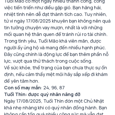
Tuổi Mão có một ngày nhiều thành công, công
việc tiến triển như diều gặp gió. Bạn hăng hái,
nhiệt tình nên dễ đạt thành tích cao. Tuy nhiên,
tử vi ngày 17/08/2025 khuyên bạn không nên quá
tin tưởng chuyện vay mượn, nhất là với những
mối quan hệ thân quen để tránh rủi ro tài chính.
Trong tình yêu, Tuổi Mão khá viên mãn, được
người ấy ủng hộ và mang đến nhiều hạnh phúc.
Đây cũng chính là động lực để bạn thêm phần nỗ
lực, vượt qua thử thách trong cuộc sống.
Về sức khỏe, thể trạng của bạn chưa thực sự ổn
định, nếu cảm thấy mệt mỏi hãy sắp xếp đi khám
để yên tâm hơn.
Con số may mắn
: 24, 96, 87
Tuổi Thìn: được quý nhân nâng đỡ
Ngày 17/08/2025, Tuổi Thìn đón một Chủ Nhật
khá nhẹ nhàng khi có quý nhân đồng hành. Bạn
không cần tốn quá nhiều công sức mà vẫn đạt