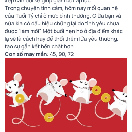
xếp cân đối sẽ giúp giảm bớt áp lực.
Trong chuyện tình cảm, hôm nay mối quan hệ
của Tuổi Tý chỉ ở mức bình thường. Giữa bạn và
nửa kia có dấu hiệu chững lại do tình yêu chưa
được “làm mới”. Một buổi hẹn hò ở địa điểm khác
lạ sẽ là cách hay để thổi thêm lửa yêu thương,
tạo sự gắn kết bền chặt hơn.
Con số may mắn:
45, 90, 72