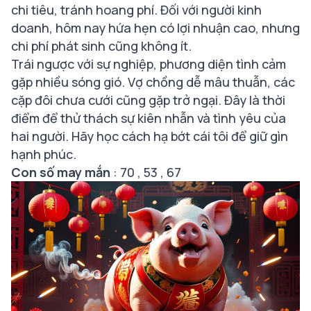
chi tiêu, tránh hoang phí. Đối với người kinh
doanh, hôm nay hứa hẹn có lợi nhuận cao, nhưng
chi phí phát sinh cũng không ít.
Trái ngược với sự nghiệp, phương diện tình cảm
gặp nhiều sóng gió. Vợ chồng dễ mâu thuẫn, các
cặp đôi chưa cưới cũng gặp trở ngại. Đây là thời
điểm để thử thách sự kiên nhẫn và tình yêu của
hai người. Hãy học cách hạ bớt cái tôi để giữ gìn
hạnh phúc.
Con số may mắn
: 70 , 53 , 67