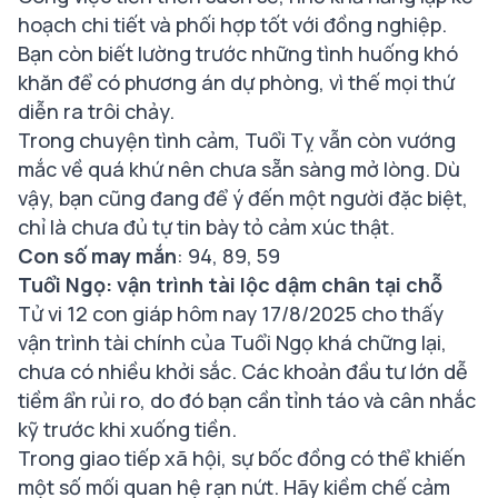
hoạch chi tiết và phối hợp tốt với đồng nghiệp.
Bạn còn biết lường trước những tình huống khó
khăn để có phương án dự phòng, vì thế mọi thứ
diễn ra trôi chảy.
Trong chuyện tình cảm, Tuổi Tỵ vẫn còn vướng
mắc về quá khứ nên chưa sẵn sàng mở lòng. Dù
vậy, bạn cũng đang để ý đến một người đặc biệt,
chỉ là chưa đủ tự tin bày tỏ cảm xúc thật.
Con số may mắn
: 94, 89, 59
Tuổi Ngọ: vận trình tài lộc dậm chân tại chỗ
Tử vi 12 con giáp hôm nay 17/8/2025 cho thấy
vận trình tài chính của Tuổi Ngọ khá chững lại,
chưa có nhiều khởi sắc. Các khoản đầu tư lớn dễ
tiềm ẩn rủi ro, do đó bạn cần tỉnh táo và cân nhắc
kỹ trước khi xuống tiền.
Trong giao tiếp xã hội, sự bốc đồng có thể khiến
một số mối quan hệ rạn nứt. Hãy kiềm chế cảm