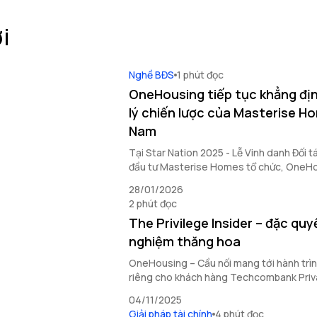
i
Nghề BĐS
1 phút đọc
OneHousing tiếp tục khẳng địn
lý chiến lược của Masterise Ho
Nam
Tại Star Nation 2025 - Lễ Vinh danh Đối 
đầu tư Masterise Homes tổ chức, OneHou
ấn nổi bật với loạt thành tích quan trọng,
28/01/2026
khai toàn diện và vai trò đối tác chiến lượ
2 phút đọc
The Privilege Insider – đặc quy
nghiệm thăng hoa
OneHousing – Cầu nối mang tới hành trì
riêng cho khách hàng Techcombank Privat
động sản Masterise Homes.
04/11/2025
Giải pháp tài chính
4 phút đọc