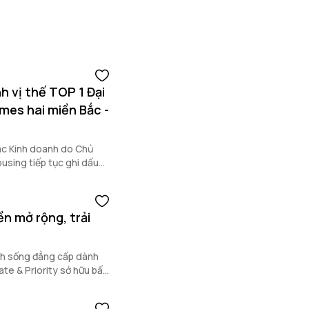
h vị thế TOP 1 Đại
mes hai miền Bắc -
tác Kinh doanh do Chủ
sing tiếp tục ghi dấu
 khẳng định năng lực triển
c hàng đầu.
ền mở rộng, trải
nh sống đẳng cấp dành
e & Priority sở hữu bất