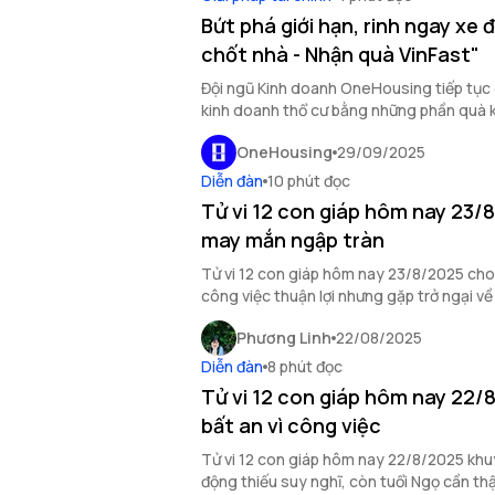
Bứt phá giới hạn, rinh ngay xe đ
chốt nhà - Nhận quà VinFast"
Đội ngũ Kinh doanh OneHousing tiếp tục 
kinh doanh thổ cư bằng những phần quà 
OneHousing
29/09/2025
Diễn đàn
10 phút đọc
Tử vi 12 con giáp hôm nay 23/
may mắn ngập tràn
Tử vi 12 con giáp hôm nay 23/8/2025 cho
công việc thuận lợi nhưng gặp trở ngại về
may mắn ngập tràn.
Phương Linh
22/08/2025
Diễn đàn
8 phút đọc
Tử vi 12 con giáp hôm nay 22/
bất an vì công việc
Tử vi 12 con giáp hôm nay 22/8/2025 khu
động thiếu suy nghĩ, còn tuổi Ngọ cần th