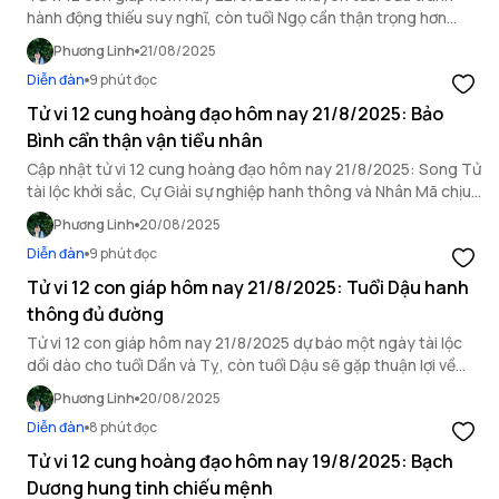
hành động thiếu suy nghĩ, còn tuổi Ngọ cần thận trọng hơn
trong mối quan hệ xã giao.
Phương Linh
21/08/2025
Diễn đàn
9 phút đọc
Tử vi 12 cung hoàng đạo hôm nay 21/8/2025: Bảo
Bình cẩn thận vận tiểu nhân
Cập nhật tử vi 12 cung hoàng đạo hôm nay 21/8/2025: Song Tử
tài lộc khởi sắc, Cự Giải sự nghiệp hanh thông và Nhân Mã chịu
ảnh hưởng bởi hung vận.
Phương Linh
20/08/2025
Diễn đàn
9 phút đọc
Tử vi 12 con giáp hôm nay 21/8/2025: Tuổi Dậu hanh
thông đủ đường
Tử vi 12 con giáp hôm nay 21/8/2025 dự báo một ngày tài lộc
dồi dào cho tuổi Dần và Tỵ, còn tuổi Dậu sẽ gặp thuận lợi về
mọi mặt.
Phương Linh
20/08/2025
Diễn đàn
8 phút đọc
Tử vi 12 cung hoàng đạo hôm nay 19/8/2025: Bạch
Dương hung tinh chiếu mệnh