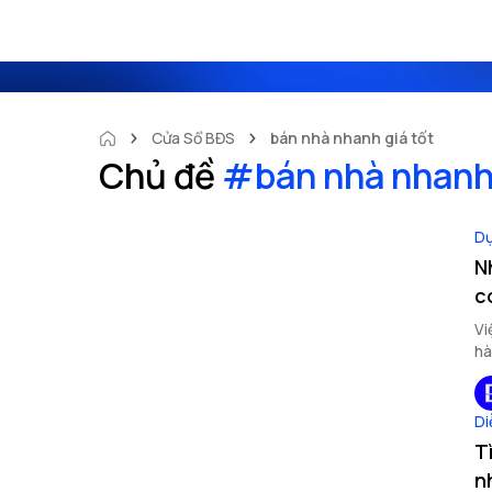
Cửa Sổ BĐS
bán nhà nhanh giá tốt
Chủ đề
#
bán nhà nhanh 
Dự
N
c
Vi
hà
đâ
ch
Di
T
n