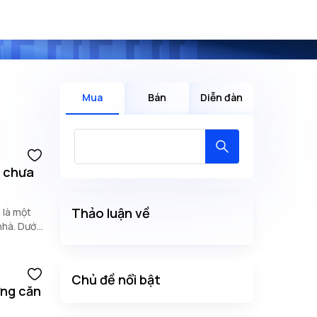
Mua
Bán
Diễn đàn
i chưa
Thảo luận về
 là một
nhà. Dưới
 cặp vợ
Chủ đề nổi bật
ững căn