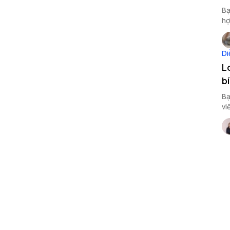
Bạ
hợ
Di
L
b
Bạ
vi