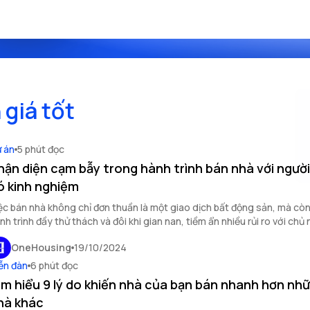
giá tốt
 án
5 phút đọc
hận diện cạm bẫy trong hành trình bán nhà với ngườ
ó kinh nghiệm
ệc bán nhà không chỉ đơn thuần là một giao dịch bất động sản, mà còn
nh trình đầy thử thách và đôi khi gian nan, tiềm ẩn nhiều rủi ro với chủ 
y là câu chuyện thực tế và đầy cảm xúc về hành trình bán nhà của một
OneHousing
19/10/2024
ồng trẻ tại Hà Nội.
ễn đàn
6 phút đọc
ìm hiểu 9 lý do khiến nhà của bạn bán nhanh hơn nh
hà khác