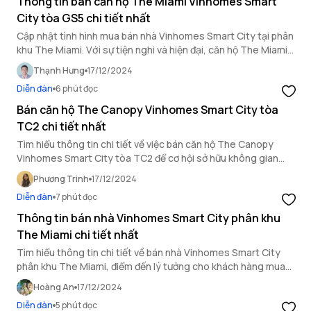
Thông tin bán căn hộ The Miami Vinhomes Smart
City tòa GS5 chi tiết nhất
Cập nhật tình hình mua bán nhà Vinhomes Smart City tại phân
khu The Miami. Với sự tiện nghi và hiện đại, căn hộ The Miami
phù hợp cho cả nhu cầu an cư và đầu tư.
Thạnh Hưng
17/12/2024
Diễn đàn
6 phút đọc
Bán căn hộ The Canopy Vinhomes Smart City tòa
TC2 chi tiết nhất
Tìm hiểu thông tin chi tiết về việc bán căn hộ The Canopy
Vinhomes Smart City tòa TC2 để cơ hội sở hữu không gian
sống lý tưởng tại khu đô thị thông minh bậc nhất.
Phương Trinh
17/12/2024
Diễn đàn
7 phút đọc
Thông tin bán nhà Vinhomes Smart City phân khu
The Miami chi tiết nhất
Tìm hiểu thông tin chi tiết về bán nhà Vinhomes Smart City
phân khu The Miami, điểm đến lý tưởng cho khách hàng mua
bán nhà Hà Nội với tiện ích vượt trội.
Hoàng An
17/12/2024
Diễn đàn
5 phút đọc