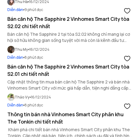
Thu Hà
16/12/2024
Diễn đàn
9 phút đọc
Bán căn hộ The Sapphire 2 Vinhomes Smart City tòa
S2.02 chi tiết nhất
Bán căn hộ The Sapphire 2 tại tòa S2.02 không chỉ mang lại cơ
hội sở hữu không gian sống tuyệt vời mà còn là kênh đầu tư
sinh lời hấp dẫn, đồng thời là lựa chọn hoàn hảo cho cả người
Thu My
16/12/2024
mua ở thực cũng như nhà đầu tư.
Diễn đàn
8 phút đọc
Bán căn hộ The Sapphire 2 Vinhomes Smart City tòa
S2.01 chi tiết nhất
Cập nhật thông tin mua bán căn hộ The Sapphire 2 và bán nhà
Vinhomes Smart City với mức giá hấp dẫn, tiện nghi đẳng cấp
cùng tiềm năng đầu tư vượt trội.
Thảo Vy
16/12/2024
Diễn đàn
8 phút đọc
Thông tin bán nhà Vinhomes Smart City phân khu
The Tonkin chi tiết nhất
Khám phá chi tiết bán nhà Vinhomes Smart City phân khu The
Tonkin. Cập nhật giá bán, tiện ích, chính sách ưu đãi và tình hình