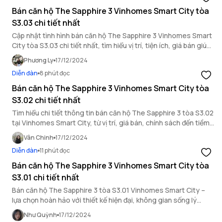
Bán căn hộ The Sapphire 3 Vinhomes Smart City tòa
S3.03 chi tiết nhất
Cập nhật tình hình bán căn hộ The Sapphire 3 Vinhomes Smart
City tòa S3.03 chi tiết nhất, tìm hiểu vị trí, tiện ích, giá bán giúp
bạn hiểu rõ và đưa ra quyết định thích hợp nhất
Phương Ly
17/12/2024
Diễn đàn
8 phút đọc
Bán căn hộ The Sapphire 3 Vinhomes Smart City tòa
S3.02 chi tiết nhất
Tìm hiểu chi tiết thông tin bán căn hộ The Sapphire 3 tòa S3.02
tại Vinhomes Smart City, từ vị trí, giá bán, chính sách đến tiềm
năng đầu tư hấp dẫn.
Vân Chinh
17/12/2024
Diễn đàn
11 phút đọc
Bán căn hộ The Sapphire 3 Vinhomes Smart City tòa
S3.01 chi tiết nhất
Bán căn hộ The Sapphire 3 tòa S3.01 Vinhomes Smart City –
lựa chọn hoàn hảo với thiết kế hiện đại, không gian sống lý
tưởng giữa lòng Thủ đô.
Như Quỳnh
17/12/2024