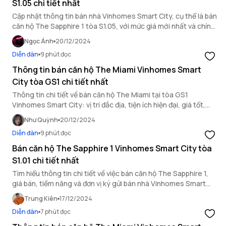
S1.05 chi tiết nhất
Cập nhật thông tin bán nhà Vinhomes Smart City, cụ thể là bán
căn hộ The Sapphire 1 tòa S1.05, với mức giá mới nhất và chính
sách bán hàng chi tiết.
Ngọc Ánh
20/12/2024
Diễn đàn
9 phút đọc
Thông tin bán căn hộ The Miami Vinhomes Smart
City tòa GS1 chi tiết nhất
Thông tin chi tiết về bán căn hộ The Miami tại tòa GS1
Vinhomes Smart City: vị trí đắc địa, tiện ích hiện đại, giá tốt,
pháp lý rõ ràng, phù hợp an cư lẫn đầu tư!
Như Quỳnh
20/12/2024
Diễn đàn
9 phút đọc
Bán căn hộ The Sapphire 1 Vinhomes Smart City tòa
S1.01 chi tiết nhất
Tìm hiểu thông tin chi tiết về việc bán căn hộ The Sapphire 1,
giá bán, tiềm năng và đơn vị ký gửi bán nhà Vinhomes Smart
City uy tín, giá tốt.
Trung Kiên
17/12/2024
Diễn đàn
7 phút đọc