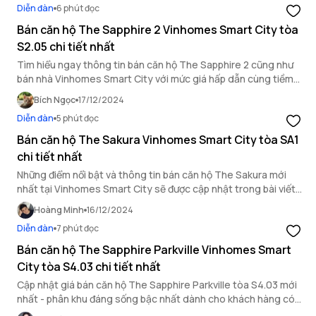
Diễn đàn
6 phút đọc
Bán căn hộ The Sapphire 2 Vinhomes Smart City tòa
S2.05 chi tiết nhất
Tìm hiểu ngay thông tin bán căn hộ The Sapphire 2 cũng như
bán nhà Vinhomes Smart City với mức giá hấp dẫn cùng tiềm
năng đầu tư vượt trội tại phía Tây Hà Nội.
Bích Ngọc
17/12/2024
Diễn đàn
5 phút đọc
Bán căn hộ The Sakura Vinhomes Smart City tòa SA1
chi tiết nhất
Những điểm nổi bật và thông tin bán căn hộ The Sakura mới
nhất tại Vinhomes Smart City sẽ được cập nhật trong bài viết
sau.
Hoàng Minh
16/12/2024
Diễn đàn
7 phút đọc
Bán căn hộ The Sapphire Parkville Vinhomes Smart
City tòa S4.03 chi tiết nhất
Cập nhật giá bán căn hộ The Sapphire Parkville tòa S4.03 mới
nhất - phân khu đáng sống bậc nhất dành cho khách hàng có
nhu cầu mua bán nhà Vinhomes Smart City.