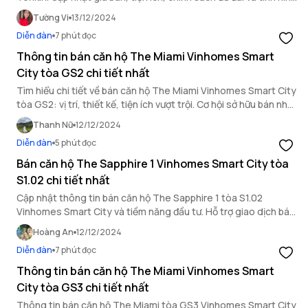
bán nhà nhà Hà Nội qua bài viết.
Tường Vi
13/12/2024
Diễn đàn
7 phút đọc
Thông tin bán căn hộ The Miami Vinhomes Smart
City tòa GS2 chi tiết nhất
Tìm hiểu chi tiết về bán căn hộ The Miami Vinhomes Smart City
tòa GS2: vị trí, thiết kế, tiện ích vượt trội. Cơ hội sở hữu bán nhà
Vinhomes Smart City hấp dẫn.
Thanh Nữ
12/12/2024
Diễn đàn
5 phút đọc
Bán căn hộ The Sapphire 1 Vinhomes Smart City tòa
S1.02 chi tiết nhất
Cập nhật thông tin bán căn hộ The Sapphire 1 tòa S1.02
Vinhomes Smart City và tiềm năng đầu tư. Hỗ trợ giao dịch bán
nhà Vinhomes Smart City an toàn, tiện lợi.
Hoàng An
12/12/2024
Diễn đàn
7 phút đọc
Thông tin bán căn hộ The Miami Vinhomes Smart
City tòa GS3 chi tiết nhất
Thông tin bán căn hộ The Miami tòa GS3 Vinhomes Smart City