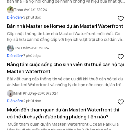
bán nhà Hà Nội nói chung để nhanh chóng và hiệu quả nhất qua
bài viết sau.
Thảo Vy
14/11/2024
Diễn đàn
9 phút đọc
Bán nhà Masterise Homes dự án Masteri Waterfront
Cập nhật thông tin bán nhà Masteri Waterfront mới nhất. Cơ
hội sở hữu căn hộ đẳng cấp với tiện ích vượt trội cho cư dân và
các nhà đầu tư bất động sản.
Thị Thắm
13/11/2024
Diễn đàn
7 phút đọc
Nâng tầm cuộc sống cho sinh viên khi thuê căn hộ tại
Masteri Waterfront
Bài viết cung cấp thông tin về các ưu đãi khi thuê căn hộ tại dự
án Masteri Waterfront và những lý do bạn nên chọn dự án trên
làm nơi sinh sống.
Minh Phượng
23/09/2024
Diễn đàn
2 phút đọc
Muốn đến tham quan dự án Masteri Waterfront thì
có thể di chuyển được bằng phương tiện nào?
Muốn tham quan dự án Masteri Waterfront Ocean Park Gia
Lâm thì di chuyển bằng phương tiện nào? Khám phá các