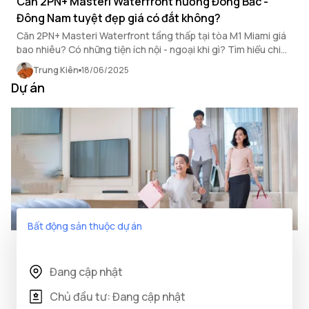
Căn 2PN+ Masteri Waterfront hướng Đông Bắc -
Đông Nam tuyệt đẹp giá có đắt không?
Căn 2PN+ Masteri Waterfront tầng thấp tại tòa M1 Miami giá
bao nhiêu? Có những tiện ích nội - ngoại khi gì? Tìm hiểu chi
tiết để chốt căn sớm!
Trung Kiên
18/06/2025
Dự án
Bất động sản thuộc dự án
Đang cập nhật
Chủ đầu tư: Đang cập nhật