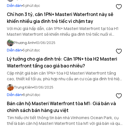
Diễn đàn
5 phút đọc
Chỉ hơn 3 tỷ, căn 1PN+ Masteri Waterfront này sẽ
khiến nhiều gia đình trẻ tiếc vì chậm tay
Với mức giá hấp dẫn, căn 1PN+ Masteri Waterfront tại tòa H1
Masteri Waterfront sẽ khiến nhiều gia đình trẻ tiếc nuối vì
không nhanh tay chớp lấy.
Phương Anh
10/06/2025
Diễn đàn
5 phút đọc
Lý tưởng cho gia đình trẻ: Căn 1PN+ tòa H2 Masteri
Waterfront tầng cao giá bao nhiêu?
Cập nhật giá bán căn 1PN+ tòa H2 Masteri Waterfront tầng
cao, thiết kế tối ưu, phù hợp nhu cầu an cư của gia đình trẻ hiện
đại.
Trung Kiên
10/06/2025
Diễn đàn
8 phút đọc
Bán căn hộ Masteri Waterfront tòa M1: Giá bán và
chính sách bán hàng ưu việt
Tìm hiểu chi tiết thông tin bán nhà Vinhomes Ocean Park, cụ
thể là bán căn hộ Masteri Waterfront tòa M1 với giá bán và quy