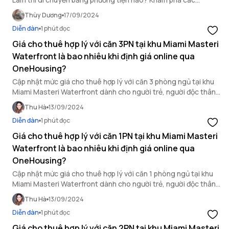
phương tiện di chuyển thuận tiện nhất đến khu đô thị biển nhân
Thùy Dương
17/09/2024
tạo đẳng cấp.
Diễn đàn
1 phút đọc
Giá cho thuê hợp lý với căn 3PN tại khu Miami Masteri
Waterfront là bao nhiêu khi định giá online qua
OneHousing?
Cập nhật mức giá cho thuê hợp lý với căn 3 phòng ngủ tại khu
Miami Masteri Waterfront dành cho người trẻ, người độc thân
khi định giá online qua OneHousing
Thu Hà
13/09/2024
Diễn đàn
1 phút đọc
Giá cho thuê hợp lý với căn 1PN tại khu Miami Masteri
Waterfront là bao nhiêu khi định giá online qua
OneHousing?
Cập nhật mức giá cho thuê hợp lý với căn 1 phòng ngủ tại khu
Miami Masteri Waterfront dành cho người trẻ, người độc thân
khi định giá online qua OneHousing.
Thu Hà
13/09/2024
Diễn đàn
1 phút đọc
Giá cho thuê hợp lý với căn 2PN tại khu Miami Masteri