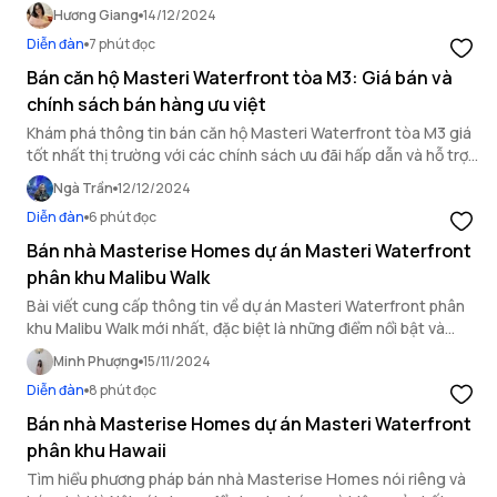
trình thẩm định uy tín.
Hương Giang
14/12/2024
Diễn đàn
7 phút đọc
Bán căn hộ Masteri Waterfront tòa M3: Giá bán và
chính sách bán hàng ưu việt
Khám phá thông tin bán căn hộ Masteri Waterfront tòa M3 giá
tốt nhất thị trường với các chính sách ưu đãi hấp dẫn và hỗ trợ
tài chính linh hoạt.
Ngà Trần
12/12/2024
Diễn đàn
6 phút đọc
Bán nhà Masterise Homes dự án Masteri Waterfront
phân khu Malibu Walk
Bài viết cung cấp thông tin về dự án Masteri Waterfront phân
khu Malibu Walk mới nhất, đặc biệt là những điểm nổi bật và
đánh giá tiềm năng của dự án trên.
Minh Phượng
15/11/2024
Diễn đàn
8 phút đọc
Bán nhà Masterise Homes dự án Masteri Waterfront
phân khu Hawaii
Tìm hiểu phương pháp bán nhà Masterise Homes nói riêng và