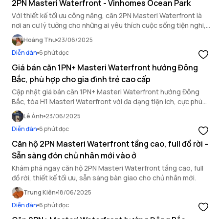
2PN Masteri Waterfront - Vinhomes Ocean Park
Với thiết kế tối ưu công năng, căn 2PN Masteri Waterfront là
nơi an cư lý tưởng cho những ai yêu thích cuộc sống tiện nghi,
hiện đại và tràn đầy cảm hứng.
Hoàng Thư
23/06/2025
Diễn đàn
6 phút đọc
Giá bán căn 1PN+ Masteri Waterfront hướng Đông
Bắc, phù hợp cho gia đình trẻ cao cấp
Cập nhật giá bán căn 1PN+ Masteri Waterfront hướng Đông
Bắc, tòa H1 Masteri Waterfront với đa dạng tiện ích, cực phù
hợp cho các gia đình trẻ năng động.
Lê Ánh
23/06/2025
Diễn đàn
6 phút đọc
Căn hộ 2PN Masteri Waterfront tầng cao, full đồ rời –
Sẵn sàng đón chủ nhân mới vào ở
Khám phá ngay căn hộ 2PN Masteri Waterfront tầng cao, full
đồ rời, thiết kế tối ưu, sẵn sàng bàn giao cho chủ nhân mới.
Trung Kiên
18/06/2025
Diễn đàn
6 phút đọc