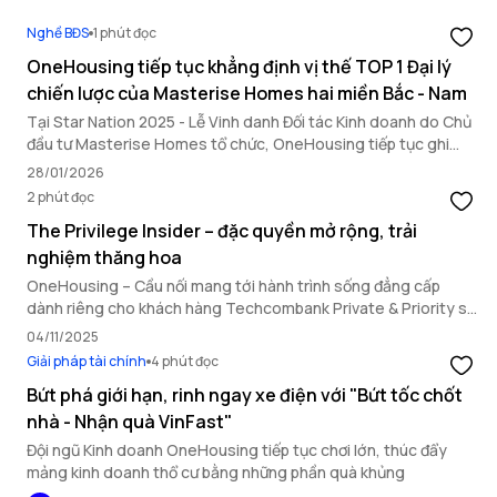
Nghề BĐS
1 phút đọc
OneHousing tiếp tục khẳng định vị thế TOP 1 Đại lý
chiến lược của Masterise Homes hai miền Bắc - Nam
Tại Star Nation 2025 - Lễ Vinh danh Đối tác Kinh doanh do Chủ
đầu tư Masterise Homes tổ chức, OneHousing tiếp tục ghi
dấu ấn nổi bật với loạt thành tích quan trọng, khẳng định năng
28/01/2026
lực triển khai toàn diện và vai trò đối tác chiến lược hàng đầu.
2 phút đọc
The Privilege Insider – đặc quyền mở rộng, trải
nghiệm thăng hoa
OneHousing – Cầu nối mang tới hành trình sống đẳng cấp
dành riêng cho khách hàng Techcombank Private & Priority sở
hữu bất động sản Masterise Homes.
04/11/2025
Giải pháp tài chính
4 phút đọc
Bứt phá giới hạn, rinh ngay xe điện với "Bứt tốc chốt
nhà - Nhận quà VinFast"
Đội ngũ Kinh doanh OneHousing tiếp tục chơi lớn, thúc đẩy
mảng kinh doanh thổ cư bằng những phần quà khủng