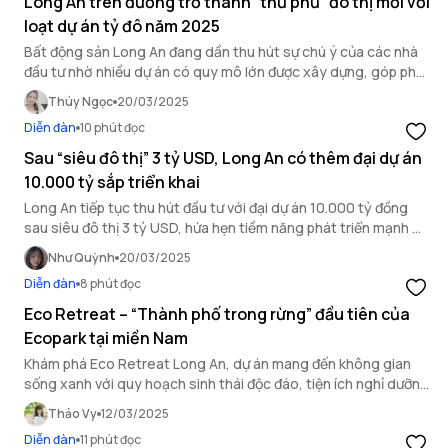
Long An trên đường trở thành “thủ phủ” đô thị mới với
loạt dự án tỷ đô năm 2025
Bất động sản Long An đang dần thu hút sự chú ý của các nhà
đầu tư nhờ nhiều dự án có quy mô lớn được xây dựng, góp phần
nâng cao giá BĐS tại khu vực.
Thúy Ngọc
20/03/2025
Diễn đàn
10 phút đọc
Sau “siêu đô thị” 3 tỷ USD, Long An có thêm đại dự án
10.000 tỷ sắp triển khai
Long An tiếp tục thu hút đầu tư với đại dự án 10.000 tỷ đồng
sau siêu đô thị 3 tỷ USD, hứa hẹn tiềm năng phát triển mạnh mẽ
trong lĩnh vực bất động sản Long An.
Như Quỳnh
20/03/2025
Diễn đàn
8 phút đọc
Eco Retreat – “Thành phố trong rừng” đầu tiên của
Ecopark tại miền Nam
Khám phá Eco Retreat Long An, dự án mang đến không gian
sống xanh với quy hoạch sinh thái độc đáo, tiện ích nghỉ dưỡng
hiện đại tại vị trí chiến lược ngay cửa ngõ phía Tây TP.HCM.
Thảo Vy
12/03/2025
Diễn đàn
11 phút đọc