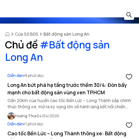
Cửa Sổ BĐS
Bất động sản Long An
Chủ đề
#
Bất động sản
Long An
Diễn đàn
9 phút đọc
Long An bứt phá hạ tầng trước thềm 30/4: Đòn bẩy
mạnh cho bất động sản vùng ven TP.HCM
Gần 20km của tuyến cao tốc Bến Lức – Long Thành sắp chính
thức thông xe, mở ra kỳ vọng lớn về hành lang kết nối chiến
lược giữa Long An, TP.HCM và Đồng Nai.
Hoàng Thư
24/04/2025
Diễn đàn
7 phút đọc
Cao tốc Bến Lức – Long Thành thông xe: Bất động