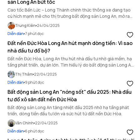
sản Long An bứt tốc
Cao tốc Bến Lức – Long Thành chính thức thông xe đang tạo
cú hích mạnh mẽ cho thị trường bất động sản Long An, mở ra
cơ hội tăng trưởng vượt bậc.
Trung Kiên
24/04/2025
Diễn đàn
7 phút đọc
Đất nền Đức Hòa Long An hút mạnh dòng tiền: Vì sao
nhà đầu tư đổ bộ?
Đất nền Đức Hòa, Long An thu hút nhà đầu tư nhờ giá mềm, hạ
tầng phát triển, dự án lớn. Tìm hiểu lý do bất động sản Long An
bứt phá mạnh mẽ!
Thị Thắm
22/04/2025
Diễn đàn
9 phút đọc
Bất động sản Long An "nóng sốt" đầu 2025: Nhà đầu
tư đổ xô săn đất nền Đức Hòa
Bất động sản Long An tăng nhiệt đầu 2025 nhờ hạ tầng phát
triển, dòng tiền đầu tư lớn và sức hút từ đất nền Đức Hòa.
Vân Chinh
22/04/2025
Diễn đàn
6 phút đọc